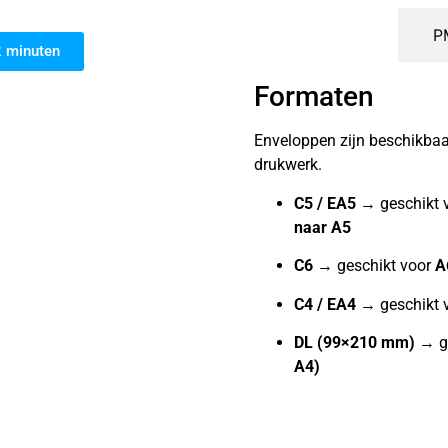
P
2 minuten
Formaten
Enveloppen zijn beschikbaar
drukwerk.
C5 / EA5
→ geschikt 
naar A5
C6
→ geschikt voor
A
C4 / EA4
→ geschikt 
DL (99×210 mm)
→ ge
A4)