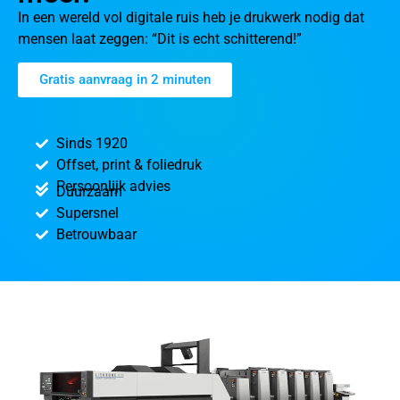
In een wereld vol digitale ruis heb je drukwerk nodig dat
mensen laat zeggen: “Dit is echt schitterend!”
Gratis aanvraag in 2 minuten
Sinds 1920
Offset, print & foliedruk
Persoonlijk advies
Duurzaam
Supersnel
Betrouwbaar